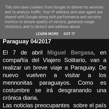
This site uses cookies from Google to deliver its services
EL VIAJERO SOLITARIO
and to analyze traffic. Your IP address and user-agent are
shared with Google along with performance and security
metrics to ensure quality of service, generate usage
statistics, and to detect and address abuse.
▼
LEARN MORE
GOT IT
Paraguay 04/2017
El 7 de abril
Miguel Bergasa
, en
compañía del Viajero Solitario, van a
realizar un breve viaje a Paraguay. De
nuevo vuelven a visitar a los
mennonitas paraguayos. Como es
costumbre se irá desgranando una
crónica diaria.
Las noticias
preocupantes sobre el país