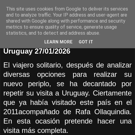
This site uses cookies from Google to deliver its services
EL VIAJERO SOLITARIO
and to analyze traffic. Your IP address and user-agent are
shared with Google along with performance and security
metrics to ensure quality of service, generate usage
statistics, and to detect and address abuse.
▼
LEARN MORE
GOT IT
Uruguay 27/01/2026
El viajero solitario, después de analizar
diversas opciones para realizar su
nuevo periplo, se ha decantado por
repetir su visita a Uruguay. Ciertamente
que ya había visitado este país en el
2011acompañado de Rafa Ollaquindia.
En esta ocasión pretende hacer una
visita más completa.